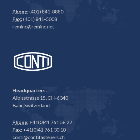
Phone:
(401) 841-8880
Fax:
(401) 841-5008
reminc@reminc.net
Headquarters:
Albisstrasse 15, CH-6340
Baar, Switzerland
Phone:
+41(0)41 761 58 22
Fax:
+41(0)41 761 30 18
conti@contifasteners.ch